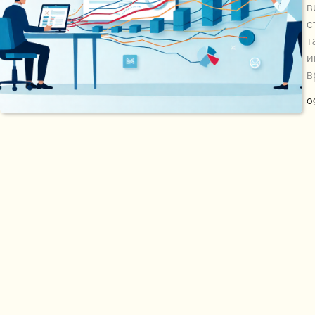
в
с
т
и
в
0