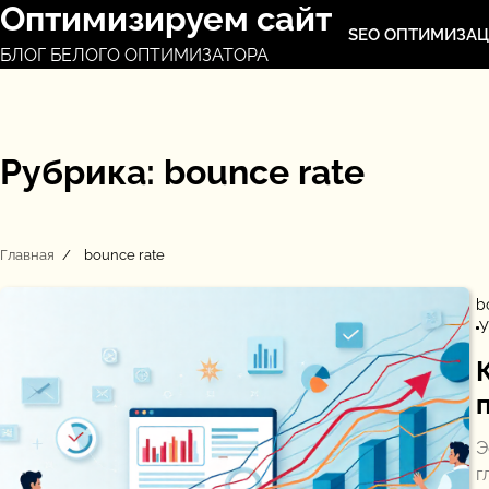
Оптимизируем сайт
Перейти
SEO ОПТИМИЗА
к
БЛОГ БЕЛОГО ОПТИМИЗАТОРА
содержимому
Рубрика:
bounce rate
Главная
bounce rate
b
У
Э
г