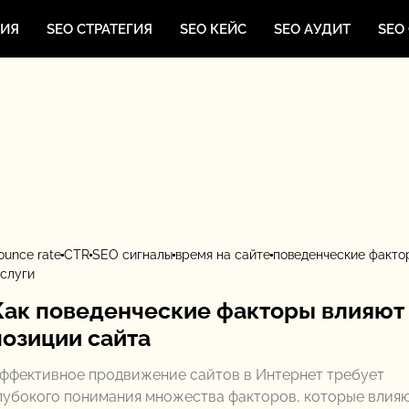
ЦИЯ
SEO СТРАТЕГИЯ
SEO КЕЙС
SEO АУДИТ
SEO
ounce rate
CTR
SEO сигналы
время на сайте
поведенческие факто
слуги
Как поведенческие факторы влияют
позиции сайта
ффективное продвижение сайтов в Интернет требует
лубокого понимания множества факторов, которые влияю